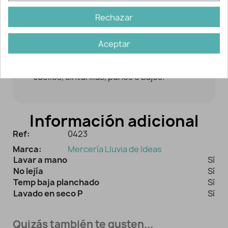
Rechazar
Ideal para decoración o customización
de prendas y accesorios en general
Aceptar
aportando un toque alegre y vistoso.
Aplícalo en prendas confeccionadas:
cuellos, cinturillas, puños o bajos.
Información adicional
Ref:
0423
Marca:
Mercería Lluvia de Ideas
Lavar a mano
Sí
No lejía
Sí
Temp baja planchado
Sí
Lavado en seco P
Sí
Quizás también te gusten...