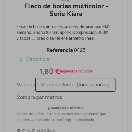
Fleco de borlas multicolor -
Serie Kiara
Fleco de borlas en varios colores. Referencia: 9131.
Tamaño: ancho 20 mm. aprox. Composición: 100%
viscosa. El precio se refiere al metro lineal.
Referencia
0423
Disponible
1,80 €
Impuestos incluidos
Modelo
Compra por metros
¿Cuánto es el mínimo?
Mínimo de 0.25 m. Introduce los metros de producto que
quieres y la calculadora te dará el precio estimado.
1
m
Total:
0.25
m
dns
sync