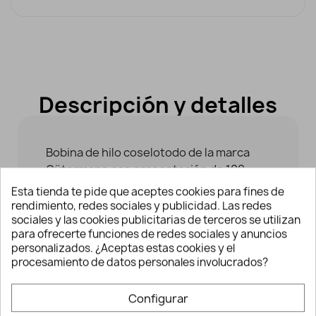
Descripción y detalles
Bobina de hilo coselotodo de la marca
Gütermann con presentación de 100
metros y una amplia gama de colores, es
Esta tienda te pide que aceptes cookies para fines de
el hilo idóneo para todos los tejidos y
rendimiento, redes sociales y publicidad. Las redes
sociales y las cookies publicitarias de terceros se utilizan
costuras. Es ideal tanto para coser a
para ofrecerte funciones de redes sociales y anuncios
mano como para coser a máquina sin
personalizados. ¿Aceptas estas cookies y el
importar el tipo de puntada. Garantiza
procesamiento de datos personales involucrados?
una costura óptima sin desperdicios ni
fruncidos del hilo incluso con agujas muy
Configurar
finas a partir de un grosor de 60 NM.