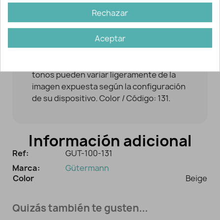
Gracias a su alta resistencia a roturas y
Rechazar
fricciones obtenemos unas costuras
fuertes y resistentes. No suelta pelusa.
Aceptar
Composición: 100% poliéster. Cantidad:
100 metros. El precio se refiere a la
unidad (bobina de 100 m.). NOTA: los
tonos pueden variar ligeramente de la
imagen expuesta según la configuración
de su dispositivo. Color / Código: 131.
Información adicional
Ref:
GUT-100-131
Marca:
Gütermann
Color
Beige
Quizás también te gusten...