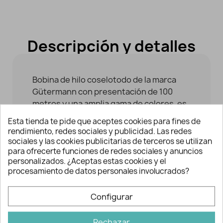
Descripción y detalles
Bobina de hilo coselotodo de la marca
Gütermann con presentación de 100
metros y una amplia gama de colores, es
el hilo idóneo para todos los tejidos y
Esta tienda te pide que aceptes cookies para fines de
costuras. Es ideal tanto para coser a
rendimiento, redes sociales y publicidad. Las redes
mano como para coser a máquina sin
sociales y las cookies publicitarias de terceros se utilizan
para ofrecerte funciones de redes sociales y anuncios
importar el tipo de puntada. Garantiza
personalizados. ¿Aceptas estas cookies y el
una costura óptima sin desperdicios ni
procesamiento de datos personales involucrados?
fruncidos del hilo incluso con agujas muy
finas a partir de un grosor de 60 NM.
Configurar
Gracias a su alta resistencia a roturas y
fricciones obtenemos unas costuras
Rechazar