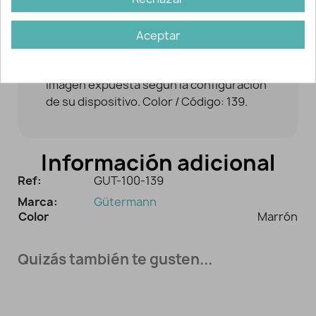
fuertes y resistentes. No suelta pelusa.
Composición: 100% poliéster. Cantidad:
100 metros. El precio se refiere a la
Aceptar
unidad (bobina de 100 m.). NOTA: los
tonos pueden variar ligeramente de la
imagen expuesta según la configuración
de su dispositivo. Color / Código: 139.
Información adicional
Ref:
GUT-100-139
Marca:
Gütermann
Color
Marrón
Quizás también te gusten...