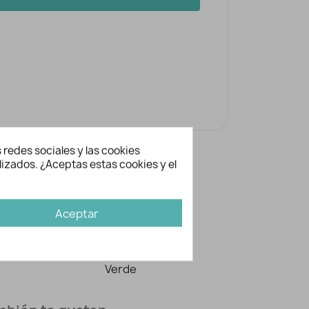
 redes sociales y las cookies
lizados. ¿Aceptas estas cookies y el
ación adicional
Aceptar
GUT-100-154
Gütermann
Verde