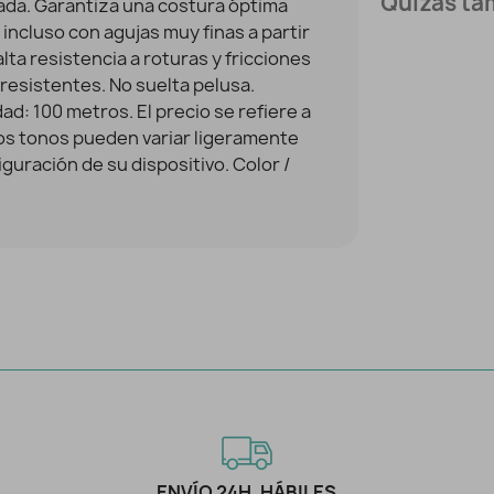
Quizás tam
tada. Garantiza una costura óptima
 incluso con agujas muy finas a partir
lta resistencia a roturas y fricciones
esistentes. No suelta pelusa.
d: 100 metros. El precio se refiere a
los tonos pueden variar ligeramente
guración de su dispositivo. Color /
ENVÍO 24H. HÁBILES