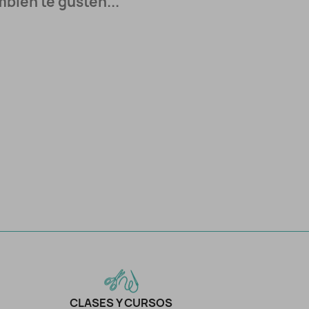
bién te gusten...
CLASES Y CURSOS