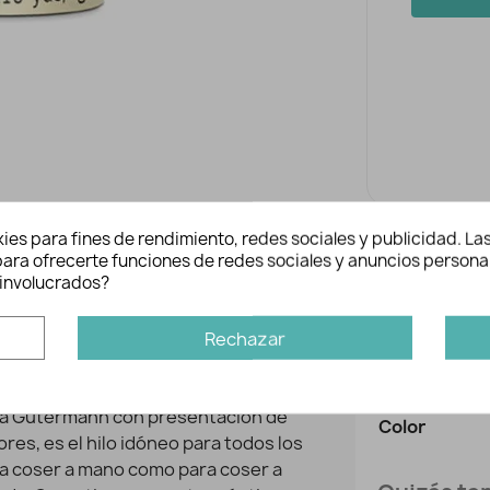
ies para fines de rendimiento, redes sociales y publicidad. Las
n para ofrecerte funciones de redes sociales y anuncios persona
involucrados?
es
Inform
Rechazar
Ref:
Marca:
rca Gütermann con presentación de
Color
res, es el hilo idóneo para todos los
ara coser a mano como para coser a