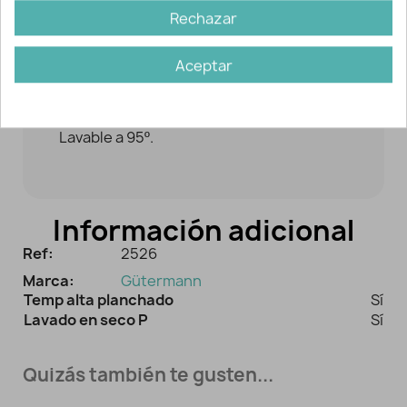
Rechazar
costura final.
Debido a su función, resulta menos
Aceptar
resistente que cualquier otro hilo de
costura.
Lavable a 95º.
Información adicional
Ref:
2526
Marca:
Gütermann
Temp alta planchado
Sí
Lavado en seco P
Sí
Quizás también te gusten...