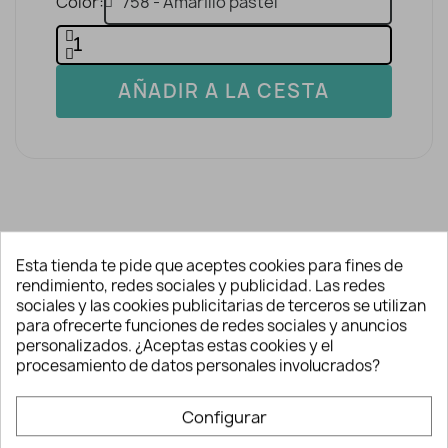
Color
AÑADIR A LA CESTA
Esta tienda te pide que aceptes cookies para fines de
Descripción y detalles
rendimiento, redes sociales y publicidad. Las redes
sociales y las cookies publicitarias de terceros se utilizan
para ofrecerte funciones de redes sociales y anuncios
personalizados. ¿Aceptas estas cookies y el
Su finalidad es hilvanar prendas o
procesamiento de datos personales involucrados?
diversos proyectos pasando puntadas
largas y relativamente flojas de forma
Configurar
termporal, para mantener los tejidos
unidos hasta la prueba y posterior