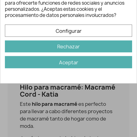
para ofrecerte funciones de redes sociales y anuncios
AÑADIR A LA CESTA
personalizados. ¿Aceptas estas cookies y el
procesamiento de datos personales involucrados?
Configurar
Rechazar
Aceptar
Descripción y detalles
Hilo para macramé: Macramé
Cord - Katia
Este
hilo para macramé
es perfecto
para llevar a cabo diferentes proyectos
de macramé tanto de hogar como de
moda.