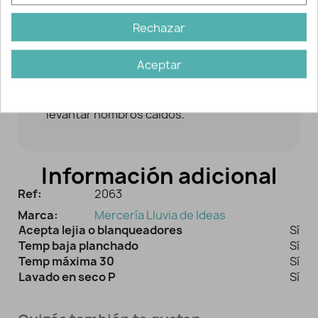
Descripción y detalles
Rechazar
Ideales para realzar los hombros.
Aceptar
Aportan más robustez a la prenda en la
zona de los hombros y sirven para
levantar hombros caídos.
Información adicional
Ref:
2063
Marca:
Mercería Lluvia de Ideas
Acepta lejia o blanqueadores
Sí
Temp baja planchado
Sí
Temp máxima 30
Sí
Lavado en seco P
Sí