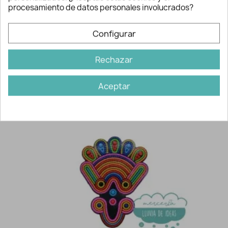
procesamiento de datos personales involucrados?
cadena.
Configurar
Información adicional
Rechazar
Ref:
2886
Aceptar
Quizás también te gusten...