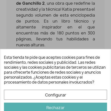
de Ganchillo 2
, una obra que redefine la
creatividad y la técnica! Katia presenta el
segundo volumen de esta enciclopedia
de puntos. Es un libro técnico y
altamente inspirador en el que
encuentras más de 180 puntos en 300
páginas, llevando tus habilidades a
nuevas alturas.
¡Inspírate y eleva tu manejo del ganchillo
Esta tienda te pide que aceptes cookies para fines de
al siguiente nivel!
rendimiento, redes sociales y publicidad. Las redes
sociales y las cookies publicitarias de terceros se utilizan
Todos los puntos de ganchillo 2
es un
para ofrecerte funciones de redes sociales y anuncios
libro sobre la técnica más popular y
personalizados. ¿Aceptas estas cookies y el
procesamiento de datos personales involucrados?
querida en estos momentos. Se trata de
una guía para moverse por el mundo del
ganchillo, destinado a expertas y nuevas
Configurar
aficionadas que quieren aprender y
descubrir nuevos puntos. Ofrecen un
Rechazar