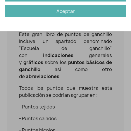
gran abanico de motivos explicados con
todo detalle, punto por punto. Además,
Aceptar
en este libro se añade una nueva
sección: el punto tunecino.
Este gran libro de puntos de ganchillo
Incluye un apartado denominado
"Escuela de ganchillo"
con
indicaciones
generales
y
gráficos
sobre los
puntos básicos de
ganchillo
así como otro
de
abreviaciones
.
Todos los puntos que muestra esta
publicación se podrían agrupar en:
- Puntos tejidos
- Puntos calados
- Puntos bicolor