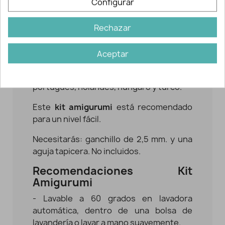
Configurar
- 1,5 m. de hilo de bordar.
Rechazar
- 35 gr. de relleno de poliéster.
- Folleto con gráficos e instrucciones
Aceptar
detalladas en 9 idiomas: español,
francés, inglés, alemán, italiano,
portugués, holandés, húngaro y turco.
Este
kit amigurumi
está recomendado
para un nivel fácil.
Necesitarás: ganchillo de 2,5 mm. y una
aguja tapicera. No incluidos.
Recomendaciones Kit
Amigurumi
- Lavable a 60 grados en lavadora
automática, dentro de una bolsa de
lavandería o lavar a mano suavemente.