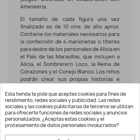
Ameskeria.
El tamaño de cada figura una vez
finalizado es de 10 cms. de alto aprox.
Contiene los materiales necesarios para
la confección de 4 marionetas o títeres
para dedos de los personales de Alicia en
el País de las Maravillas, que incluyen a
Alicia, el Sombrerero Loco, la Reina de
Corazones y el Conejo Blanco. Los niños
podrán crear sus propias historias e
incluso crear juntos un teatro de guiñol
Esta tienda te pide que aceptes cookies para fines de
con cartones u otros materiales.
rendimiento, redes sociales y publicidad. Las redes
sociales y las cookies publicitarias de terceros se utilizan
El kit incluye:
para ofrecerte funciones de redes sociales y anuncios
personalizados. ¿Aceptas estas cookies y el
- 4 ovillos 50 gr. + 4 20 gr. Creativa Fino
procesamiento de datos personales involucrados?
Anchor 100% algodón, con Certificado
Oeko-Tex® Standard 100.