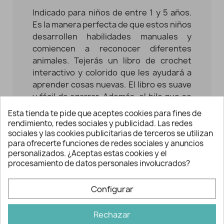
Indicado para niños de entre 1 y 5 años.
Es la manera perfecta de que estos niños
desarrollen habilidades manuales y
comiencen a reconocer diferentes
animales. Tejerás un libro de crochet
interactivo y colorido que les ayudará a
aprender cosas nuevas. El libro es suave
y fácil de agarrar. Además, el hilo que se
emplea es apto para bebés y niños
Esta tienda te pide que aceptes cookies para fines de
pequeños con piel sensible. Este hilo
rendimiento, redes sociales y publicidad. Las redes
cuenta con la certificación Oeko-Tex
®
sociales y las cookies publicitarias de terceros se utilizan
para ofrecerte funciones de redes sociales y anuncios
Standard 100.
personalizados. ¿Aceptas estas cookies y el
procesamiento de datos personales involucrados?
Se convertirá en uno de sus primeros
libros de aprendizaje.
Configurar
El kit incluye:
Rechazar
- 9 ovillos de Anchor Baby Pure Cotton,