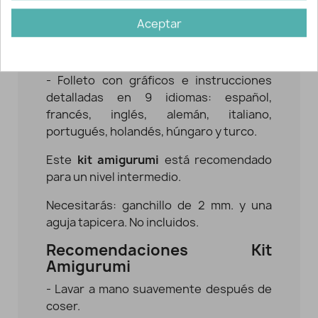
con Certificado Oeko-Tex® Standard 100.
Aceptar
- 8 m. de hilo de bordar negro Anchor
Stranded Cotton.
- Folleto con gráficos e instrucciones
detalladas en 9 idiomas: español,
francés, inglés, alemán, italiano,
portugués, holandés, húngaro y turco.
Este
kit amigurumi
está recomendado
para un nivel intermedio.
Necesitarás: ganchillo de 2 mm. y una
aguja tapicera. No incluidos.
Recomendaciones Kit
Amigurumi
- Lavar a mano suavemente después de
coser.