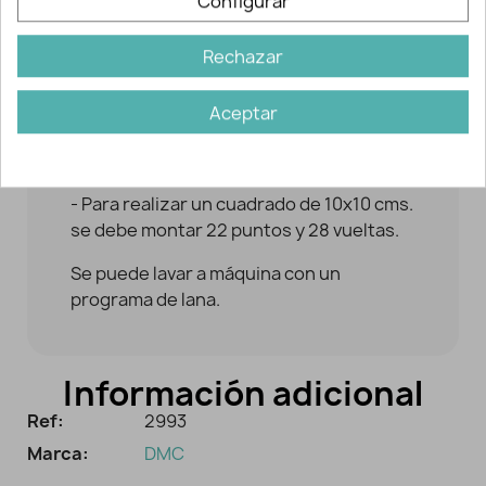
Configurar
Descripción y detalles
Rechazar
Recomendaciones:
Aceptar
- Emplear agujas de 4 mm. tanto para
tricot como para ganchillo.
- Para realizar un cuadrado de 10x10 cms.
se debe montar 22 puntos y 28 vueltas.
Se puede lavar a máquina con un
programa de lana.
Información adicional
Ref:
2993
Marca:
DMC