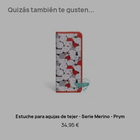
Quizás también te gusten...
Estuche para agujas de tejer - Serie Merino - Prym
Vista rápida
34,95 €