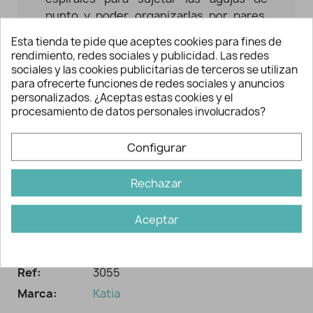
punto y poder organizarlas por pares.
Contienen 6 colores diferentes para
Esta tienda te pide que aceptes cookies para fines de
poder identificarlas rápidamente, 6 de
rendimiento, redes sociales y publicidad. Las redes
ellos se adaptan al par de agujas de las
sociales y las cookies publicitarias de terceros se utilizan
medidas entre 2 y 5 mm. y los otros 6 se
para ofrecerte funciones de redes sociales y anuncios
personalizados. ¿Aceptas estas cookies y el
adaptan al par de agujas de las medidas
procesamiento de datos personales involucrados?
entre 4,5 y 6,5 mm. Sirven tanto como
para agujas rectas como circulares.
Configurar
La elasticidad de las
espirales
permiten
ajustarlas de una manera rápida y
Rechazar
cómoda.
Aceptar
Información adicional
Ref:
3055
Marca:
Katia