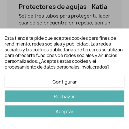
Protectores de agujas - Katia
Set de tres tubos para proteger tu labor
cuando se encuentra en reposo, son un
accesorio eficaz e importante en tu
bolsa de labores.
Esta tienda te pide que aceptes cookies para fines de
rendimiento, redes sociales y publicidad. Las redes
¡Mantén tus agujas circulares seguras
sociales y las cookies publicitarias de terceros se utilizan
con estos protectores KnitPro! Guarda
para ofrecerte funciones de redes sociales y anuncios
personalizados. ¿Aceptas estas cookies y el
tus agujas de punto en estos tubos de
procesamiento de datos personales involucrados?
aluminio y silicona para protegerlas y
evitar que se salgan los puntos. Cada
Configurar
pack incluye 3 tubos de distinto color,
adecuados para introducir 2 agujas de
Rechazar
punto de hasta 5,5 mm. o una sola aguja
de 11 mm. por tubo.
Aceptar
¡Guarda tus proyectos a medio tejer con
esta práctica solución!