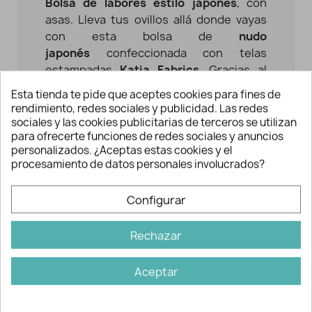
Bolsa de labores
estilo japonés
, con
asas. Lleva tus ovillos allá donde vayas
con esta bolsa de
nudo
japonés
confeccionada con telas
estampadas
Katia Fabrics
. Gracias al
diseño reversible, disfrutarás de dos
Esta tienda te pide que aceptes cookies para fines de
diseños en uno: por un lado lleva
rendimiento, redes sociales y publicidad. Las redes
estampado de flores y por el otro, culla
sociales y las cookies publicitarias de terceros se utilizan
para ofrecerte funciones de redes sociales y anuncios
en tono gris.
personalizados. ¿Aceptas estas cookies y el
procesamiento de datos personales involucrados?
Medidas: 31x40 cm. aprox.
Si buscas comodidad para tejer y
Configurar
crochetear mientras te mueves por casa
o te desplazas en transporte público,
Rechazar
esta
bolsa porta ovillos
es ideal para ti.
¡Colócala en tu muñeca y teje cuando y
Aceptar
donde quieras!