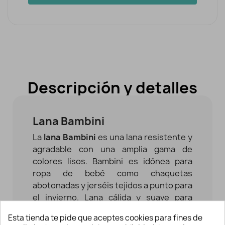
Descripción y detalles
Lana Bambini
La
lana Bambini
es una lana resistente y
agradable con una amplia gama de
colores lisos. Bambini es idónea para
ropa de bebé como chaquetas
abotonadas y jerséis tejidos a punto para
el invierno. Lana cálida y suave para
realizar calentitos patucos y gorritos de
Esta tienda te pide que aceptes cookies para fines de
recién nacido.