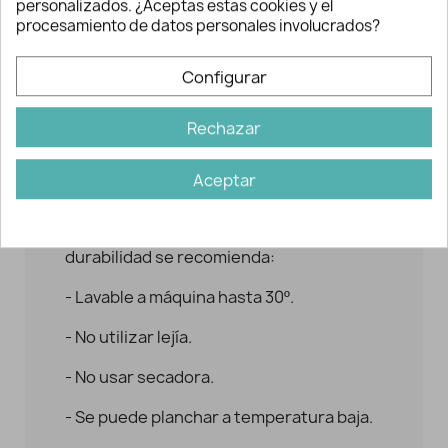
- Emplear agujas de 3.5 mm. o 4 mm. para
personalizados. ¿Aceptas estas cookies y el
tricot.
procesamiento de datos personales involucrados?
- Emplear ganchillo del 4 mm.
Configurar
- Para tejer una superficie de 10x10 cms.
Rechazar
se deben montar 19 puntos y 26 vueltas.
- Para tejer un jersey de manga corta
Aceptar
talla 42 se necesitan 8 ovillos.
Para su correcta conservación y
durabilidad se recomienda:
- Lavable a máquina hasta 30º.
- No utilizar lejía.
- No usar secadora.
- Se puede planchar a temperatura baja.