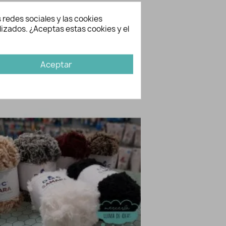
DMC
ida
Sí
 redes sociales y las cookies
secadora
Sí
lizados. ¿Aceptas estas cookies y el
 40º
Sí
Sí
eco P
Sí
Aceptar
bién te gusten...