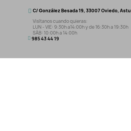
C/ González Besada 19, 33007 Oviedo, Astu
Visítanos cuando quieras:
LUN - VIE: 9:30h a14:00h y de 16:30h a 19:30h
SÁB: 10:00h a 14:00h
985 43 44 19
Aviso Legal
|
Polític