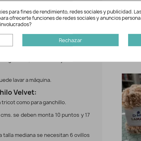
Marca:
Lejía prohib
ies para fines de rendimiento, redes sociales y publicidad. Las
, extremadamente cálido y suave, con
No utilizar 
n para ofrecerte funciones de redes sociales y anuncios persona
Agua Máximo
involucrados?
ento especial del hilo lo hace muy
No planchar
ajar. Está disponible en una gama de
Lavado en s
orales y modernos, desde pasteles
Rechazar
 intensos y ricos.
Quizás tam
s acogedoras, accesorios y hermosas
-50%
uede lavar a máquina.
ilo Velvet:
 tricot como para ganchillo.
0 cms. se deben monta 10 puntos y 17
a talla mediana se necesitan 6 ovillos