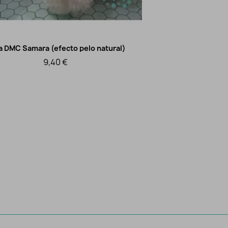
a DMC Samara (efecto pelo natural)
Vista rápida
9,40 €