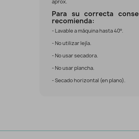
aprox.
Para su correcta conse
recomienda:
Libro Velvet DMC
- Lavable a máquina hasta 40º.
Vista rápida
5,90 €
- No utilizar lejía.
- No usar secadora.
- No usar plancha.
- Secado horizontal (en plano).