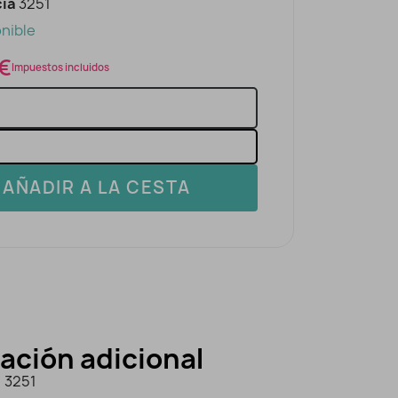
ia
3251
nible
 €
Impuestos incluidos
AÑADIR A LA CESTA
ación adicional
3251