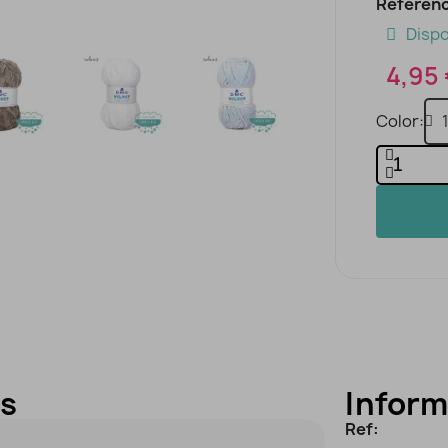
Referenc
Dispo
4,95
Color
es
Inform
Ref: