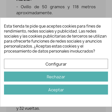
- Ovillo de 50 gramos y 118 metros
aproximadamente.
- Hilo de 77% viscosa, 15% poliamida y 8%
Esta tienda te pide que aceptes cookies para fines de
poliéster.
rendimiento, redes sociales y publicidad. Las redes
sociales y las cookies publicitarias de terceros se utilizan
- Hilo metalizado. Podrás crear
para ofrecerte funciones de redes sociales y anuncios
complementos en tendencia para
personalizados. ¿Aceptas estas cookies y el
primavera/verano tales como jerséis,
procesamiento de datos personales involucrados?
chales, complementos...
Configurar
Recomendaciones Fashion
Katia:
Rechazar
- Emplear agujas de 3 a 3,5 mm. tanto
para tricot como para ganchillo.
Aceptar
- Para realizar un cuadrado de muestra
de 10x10 cms. se debe montar 25 puntos
y 32 vueltas.