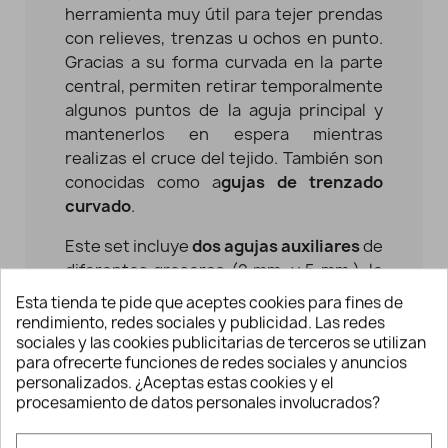
herramienta muy útil para tejer prendas
con relieves, trenzas u ochos en punto.
Gracias a su forma curvada en la parte
central, permiten retirar temporalmente
algunos puntos de la aguja principal y
mantenerlos en espera mientras
realizas el cruce del tejido. T
ambién son
conocidas como a
gujas de trenzado
curvado
.
Este set incluye
dos agujas auxiliares
de
diferentes grosores (2 mm. y 5 mm.), lo
que facilita trabajar con distintos tipos
Esta tienda te pide que aceptes cookies para fines de
de hilo o lana según el proyecto que
rendimiento, redes sociales y publicidad. Las redes
estés realizando. Solo tienes que
sociales y las cookies publicitarias de terceros se utilizan
para ofrecerte funciones de redes sociales y anuncios
deslizar los puntos que quieras reservar
personalizados. ¿Aceptas estas cookies y el
hacia la zona curvada de la aguja y
procesamiento de datos personales involucrados?
continuar tejiendo con normalidad.