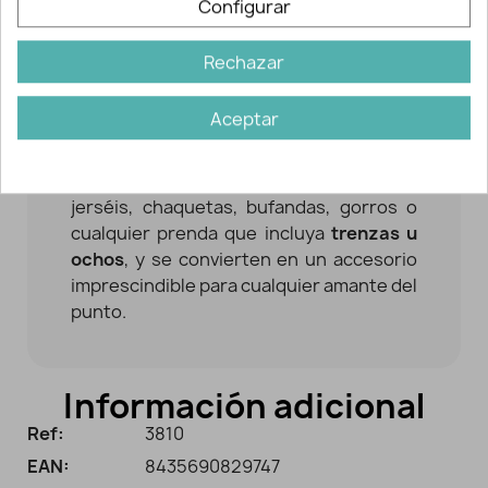
Configurar
Fabricadas en
aluminio resistente y
ligero
, estas agujas permiten que los
puntos se deslicen con facilidad cuando
Rechazar
vuelves a incorporarlos a la labor,
haciendo el proceso de tejido mucho
Aceptar
más cómodo y fluido.
Son perfectas para proyectos como
jerséis, chaquetas, bufandas, gorros o
cualquier prenda que incluya
trenzas u
ochos
, y se convierten en un accesorio
imprescindible para cualquier amante del
punto.
Información adicional
Ref:
3810
EAN:
8435690829747