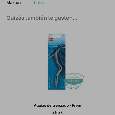
Marca:
Katia
Quizás también te gusten...
Agujas de trenzado - Prym
Vista rápida
3,95 €