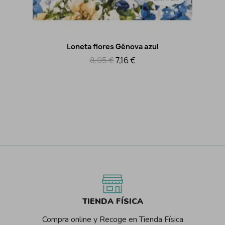
Loneta flores Génova azul
Vista rápida
8,95 €
7,16 €
TIENDA FÍSICA
Compra online y Recoge en Tienda Física