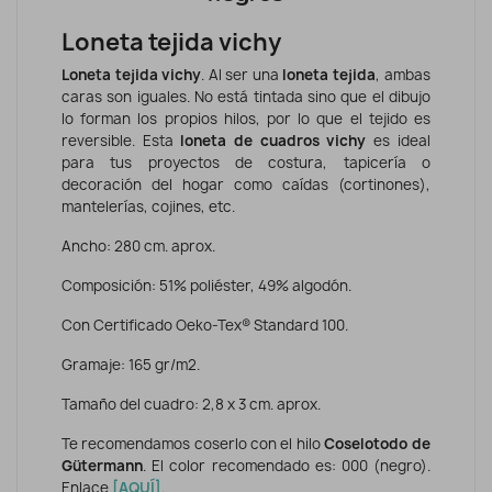
Loneta tejida vichy
Loneta tejida vichy
. Al ser una
loneta tejida
, ambas
caras son iguales. No está tintada sino que el dibujo
lo forman los propios hilos, por lo que el tejido es
reversible. Esta
loneta de cuadros vichy
es ideal
para tus proyectos de costura, tapicería o
decoración del hogar como caídas (cortinones),
mantelerías, cojines, etc.
Ancho: 280 cm. aprox.
Composición: 51% poliéster, 49% algodón.
Con Certificado Oeko-Tex® Standard 100.
Gramaje: 165 gr/m2.
Tamaño del cuadro: 2,8 x 3 cm. aprox.
Te recomendamos coserlo con el hilo
Coselotodo de
Gütermann
. El color recomendado es: 000 (negro).
Enlace
[AQUÍ]
.