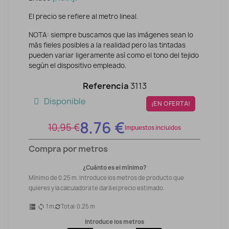
El precio se refiere al metro lineal.
NOTA: siempre buscamos que las imágenes sean lo
más fieles posibles a la realidad pero las tintadas
pueden variar ligeramente así como el tono del tejido
según el dispositivo empleado.
Referencia
3113
Disponible
¡EN OFERTA!
8,76 €
10,95 €
Impuestos incluidos
Compra por metros
¿Cuánto es el mínimo?
Mínimo de 0.25 m. Introduce los metros de producto que
quieres y la calculadora te dará el precio estimado.
1
m
Total:
0.25
m
dns
sync
Introduce los metros