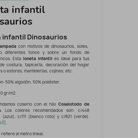
ta infantil
saurios
 infantil Dinosaurios
tampada
con motivos de dinosaurios, soles,
o diferentes tonos y sobre un fondo de
ancos. Esta
loneta infantil
es ideal para tus
de costura, tapicería, decoración del hogar
 o estores, mantelerías, cojines, etc.
n: 50% algodón, 50% poliéster.
70 gr/m2.
ndamos coserlo con el hilo
Coselotodo de
n
. Los colores recomendados son: c/448
4 (azul), c/111 (blanco roto) y c/821 (verde).
UÍ
]
.
 refiere al metro lineal.