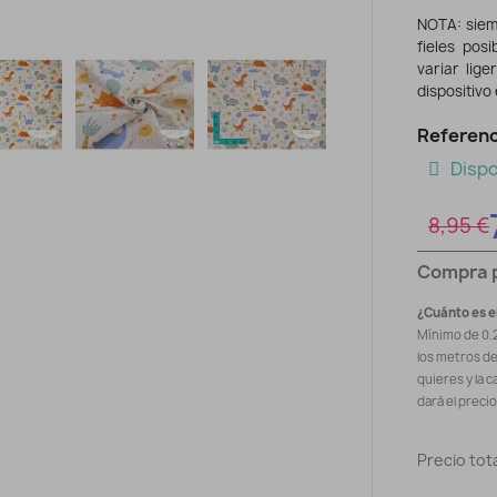
NOTA: siem
fieles pos
variar lig
dispositivo
Referenc
Dispo
8,95 €
Compra 
¿Cuánto es e
Mínimo de 0.
los metros d
quieres y la c
dará el preci
Precio tota