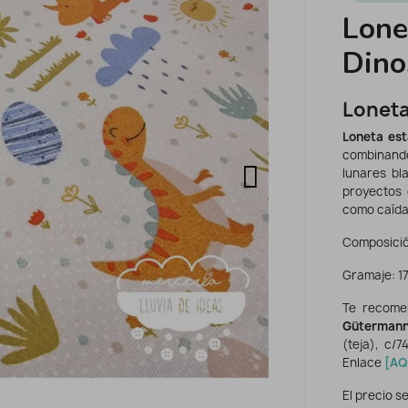
Lone
Dino
Loneta
Loneta es
combinand
lunares bl
proyectos 
como caídas
Composició
Gramaje: 1
Te recome
Güterman
(teja), c/7
Enlace
[
AQ
El precio se