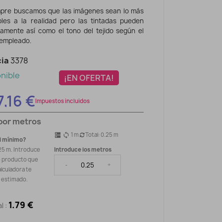
pre buscamos que las imágenes sean lo más
ibles a la realidad pero las tintadas pueden
eramente así como el tono del tejido según el
 empleado.
ia
3378
nible
¡EN OFERTA!
7,16 €
Impuestos incluidos
por metros
1
m
Total:
0.25
m
dns
sync
l mínimo?
25 m. Introduce
Introduce los metros
e producto que
-
+
alculadora te
o estimado.
1.79 €
l :