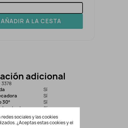
AÑADIR A LA CESTA
ación adicional
3378
ida
Sí
secadora
Sí
 30º
Sí
planchado
Sí
 redes sociales y las cookies
lizados. ¿Aceptas estas cookies y el
bién te gusten...