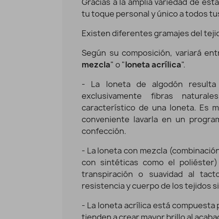
Gracias a la amplia variedad de es
tu toque personal y único a todos t
Existen diferentes gramajes del teji
Según su composición, variará ent
mezcla
" o "
loneta acrílica
".
- La loneta de algodón resulta
exclusivamente fibras natura
característico de una loneta. Es m
conveniente lavarla en un progra
confección.
- La loneta con mezcla (combinación
con sintéticas como el poliéster
transpiración o suavidad al tact
resistencia y cuerpo de los tejidos s
- La loneta acrílica está compuesta
tienden a crear mayor brillo al acab