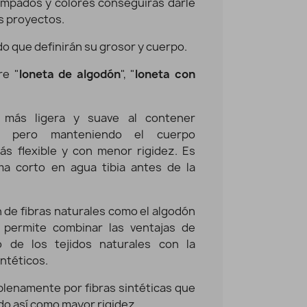
tampados y colores conseguirás darle
us proyectos.
do que definirán su grosor y cuerpo.
re "
loneta de algodón
", "
loneta con
 más ligera y suave al contener
les pero manteniendo el cuerpo
ás flexible y con menor rigidez. Es
ma corto en agua tibia antes de la
 de fibras naturales como el algodón
) permite combinar las ventajas de
o de los tejidos naturales con la
intéticos.
 plenamente por fibras sintéticas que
ado así como mayor rigidez.