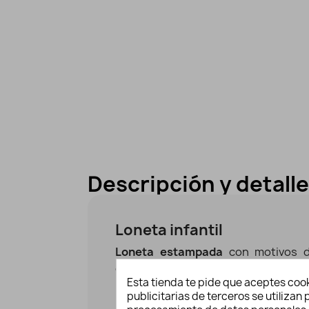
Descripción y detall
Loneta infantil
Loneta estampada
con motivos d
diferentes tonos y sobre un fon
Esta tienda te pide que aceptes cook
infantil
es ideal para tus proyectos 
publicitarias de terceros se utiliza
hogar como caídas o estores, mantele