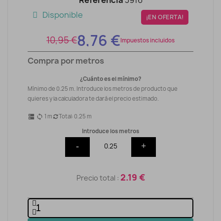
Disponible
¡EN OFERTA!
8,76 €
10,95 €
Impuestos incluidos
Compra por metros
¿Cuánto es el mínimo?
Mínimo de 0.25 m. Introduce los metros de producto que
quieres y la calculadora te dará el precio estimado.
1
m
Total:
0.25
m
dns
sync
Introduce los metros
-
+
2.19 €
Precio total :