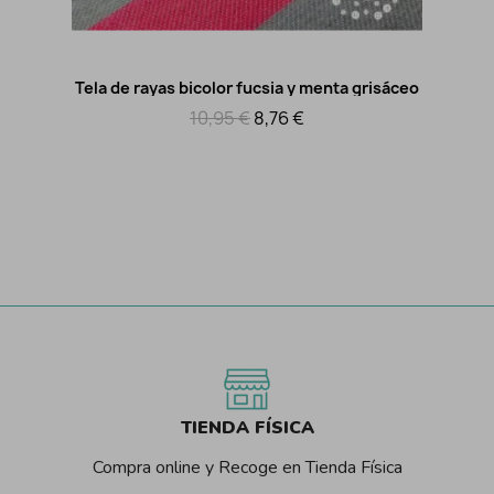
Tela de rayas bicolor fucsia y menta grisáceo
Vista rápida
10,95 €
8,76 €
TIENDA FÍSICA
Compra online y Recoge en Tienda Física