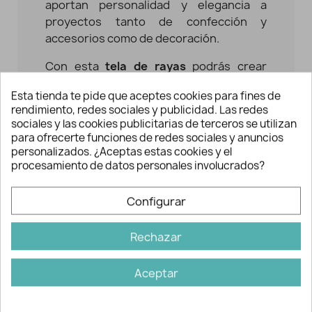
aportan personalidad y elegancia a
proyectos tanto de confección y
accesorios como de decoración.
Con esta
tela de rayas
podrás crear
proyectos de decoración como cojines,
Esta tienda te pide que aceptes cookies para fines de
colchonetas, manteles, caídas;
rendimiento, redes sociales y publicidad. Las redes
complementos como bolsos, neceseres,
sociales y las cookies publicitarias de terceros se utilizan
mochilas; y también prendas como
para ofrecerte funciones de redes sociales y anuncios
vestidos, chaquetas, pantalones, etc.
personalizados. ¿Aceptas estas cookies y el
procesamiento de datos personales involucrados?
Estas
rayas bicolor
son un tejido versátil
y decorativo que destaca por su diseño.
Configurar
La propia trama del tejido crea unas
rayas laterales que recuerdan a la sarga,
Rechazar
lo que proporciona un acabado más
auténtico, duradero y de gran calidad
Aceptar
visual. Su composición de 77% poliéster y
23% algodón ofrece un equilibrio
perfecto entre resistencia, facilidad de