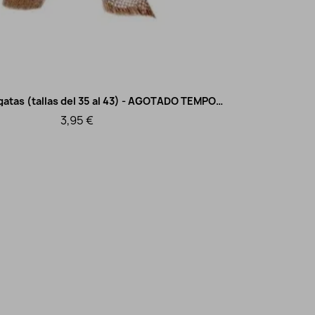
Talonera alpargatas (tallas del 35 al 43) - AGOTADO TEMPORALMENTE
S
Vista rápida
3,95 €