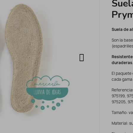
Suel
Pry
Suela de a
Son la base
(espadrille
Resistente
duraderas
.
El paquete 
cada gama 
Referencias
975199, 97
975205, 97
Tamaño: var
Material: s