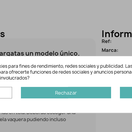
es
Inform
Ref:
Marca:
lpargatas un modelo único.
nte
forrada de goma
para evitar
ies para fines de rendimiento, redes sociales y publicidad. Las
Quizás tam
 pisas un charco.
n para ofrecerte funciones de redes sociales y anuncios persona
-80%
involucrados?
n pequeño reborde para sujetar
Rechazar
ias en tela, ganchillo o punto.
las en tela. Deberás escoger una
tela vaquera pudiendo incluso