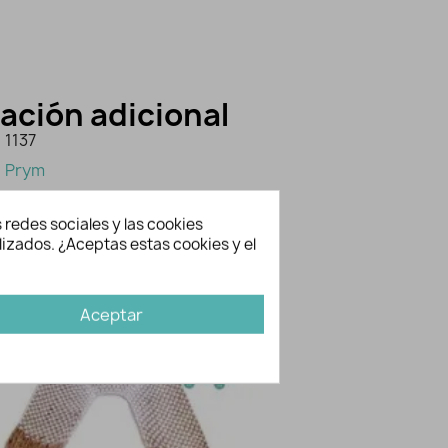
ación adicional
1137
Prym
 redes sociales y las cookies
bién te gusten...
lizados. ¿Aceptas estas cookies y el
Agotado
Aceptar