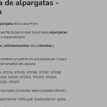
a de alpargatas -
m
lpargata
de la casa Prym.
 perfecta para crear tus propias
alpargatas
s o espardenyes).
s
y
antideslizantes
. Muy
cómodas
y
contiene un patrón en una escala de 1:1 para
de tamaños de calzado.
: 975114, 975195, 975196, 975197, 975198,
5200, 975201, 975202, 975203, 975204,
5206, 975207.
ias tallas (consultar seleccionable inferior).
uela interior 100% yute. Suela exterior: goma.