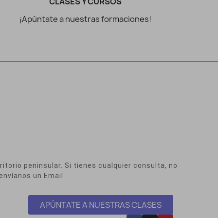
CLASES Y CURSOS
¡Apúntate a nuestras formaciones!
itorio peninsular. Si tienes cualquier consulta, no
envíanos un Email.
APÚNTATE A NUESTRAS CLASES