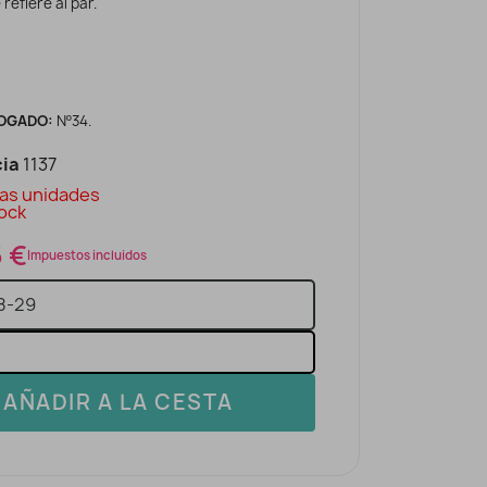
 refiere al par.
OGADO:
Nº34.
ia
1137
as unidades
ock
5 €
Impuestos incluidos
AÑADIR A LA CESTA