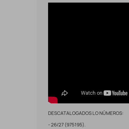
Suela de alpargatas con cuña
Sue
Vista rápida
14,95 €
DESCATALOGADOS LO NÚMEROS:
- 26/27 (975195).