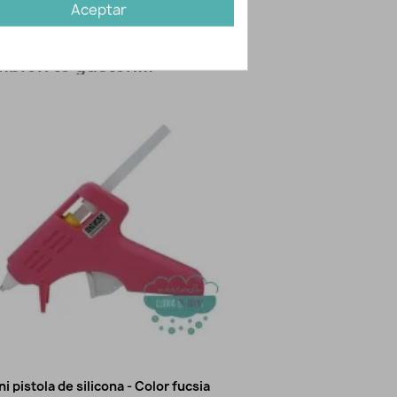
Aceptar
Mercería Lluvia de Ideas
bién te gusten...
ni pistola de silicona - Color fucsia
Recambio
Vista rápida