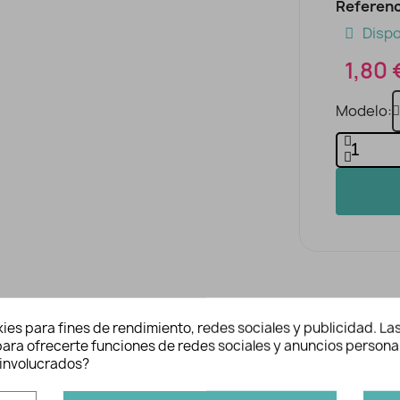
Referenc
Dispo
1,80 
Modelo
ies para fines de rendimiento, redes sociales y publicidad. Las
n para ofrecerte funciones de redes sociales y anuncios persona
es
Inform
involucrados?
Ref: