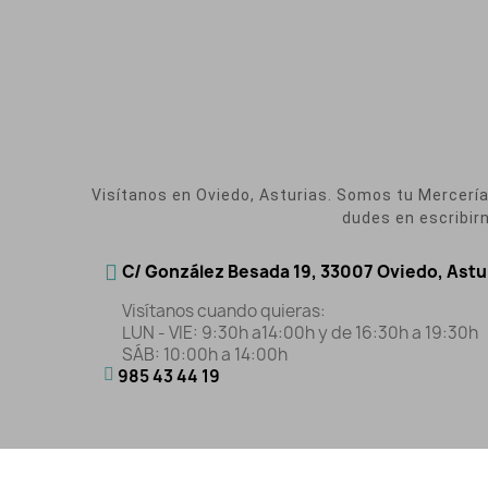
Visítanos en Oviedo, Asturias. Somos tu Mercería O
dudes en escribir
C/ González Besada 19, 33007 Oviedo, Astu
Visítanos cuando quieras:
LUN - VIE: 9:30h a14:00h y de 16:30h a 19:30h
SÁB: 10:00h a 14:00h
985 43 44 19