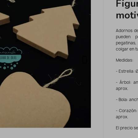
Figu
moti
Adornos de
pueden pe
pegatinas, 
colgar en t
Medidas:
- Estrella: 
- Árbol: a
aprox.
- Bola: anch
- Corazón: 
aprox.
El precio se