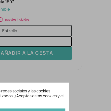
ia
1597
nible
€
Impuestos incluidos
AÑADIR A LA CESTA
 redes sociales y las cookies
lizados. ¿Aceptas estas cookies y el
ación adicional
1597