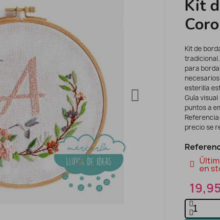
Kit 
Coro
Kit de bor
tradicional.
para bordar
necesarios 
esterilla e
Guía visual
puntos a em
Referencia:
precio se re
Referenc
Últim
en st
19,9