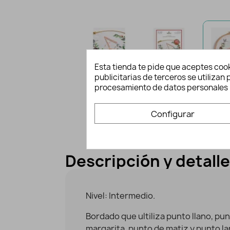
Esta tienda te pide que aceptes cook
publicitarias de terceros se utiliza
procesamiento de datos personales 
Configurar
Descripción y detall
Nivel: Intermedio.
Bordado que ultiliza punto llano, pu
margarita, punto de matiz y punto l