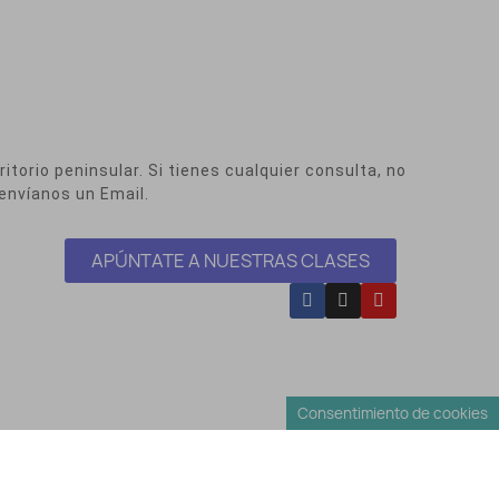
itorio peninsular. Si tienes cualquier consulta, no
envíanos un Email.
APÚNTATE A NUESTRAS CLASES
Consentimiento de cookies
Envíos y Devoluciones