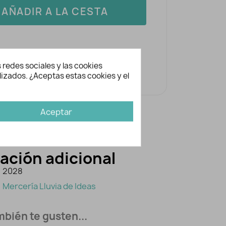
AÑADIR A LA CESTA
 redes sociales y las cookies
lizados. ¿Aceptas estas cookies y el
Aceptar
ación adicional
2028
Mercería Lluvia de Ideas
bién te gusten...