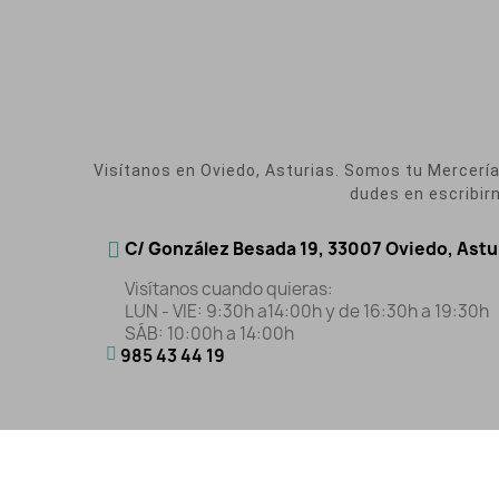
Visítanos en Oviedo, Asturias. Somos tu Mercería O
dudes en escribir
C/ González Besada 19, 33007 Oviedo, Astu
Visítanos cuando quieras:
LUN - VIE: 9:30h a14:00h y de 16:30h a 19:30h
SÁB: 10:00h a 14:00h
985 43 44 19
Aviso Legal
|
Polític