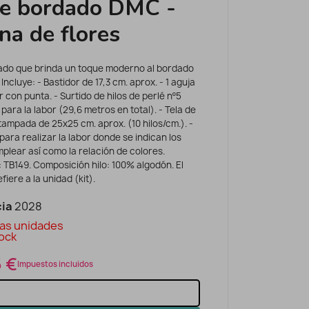
de bordado DMC -
na de flores
dado que brinda un toque moderno al bordado
 Incluye: - Bastidor de 17,3 cm. aprox. - 1 aguja
 con punta. - Surtido de hilos de perlé nº5
para la labor (29,6 metros en total). - Tela de
stampada de 25x25 cm. aprox. (10 hilos/cm.). -
 para realizar la labor donde se indican los
plear así como la relación de colores.
 TB149. Composición hilo: 100% algodón. El
fiere a la unidad (kit).
ia
2028
as unidades
ock
5 €
Impuestos incluidos