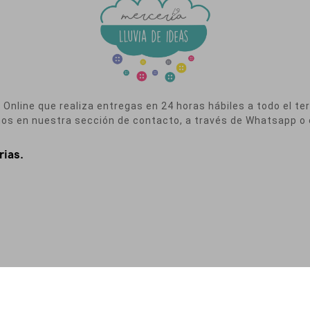
nline que realiza entregas en 24 horas hábiles a todo el terr
nos en nuestra sección de contacto, a través de Whatsapp o 
rias.
a de Privacidad
|
Política de Cookies
|
Condiciones de Contratación
|