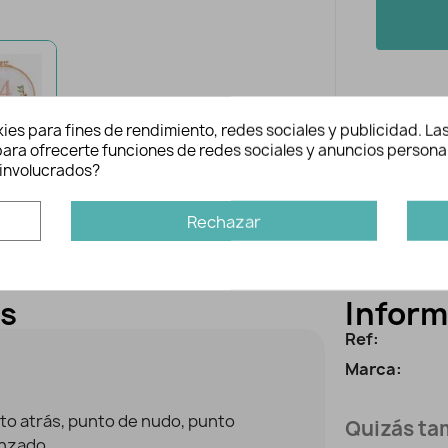
ies para fines de rendimiento, redes sociales y publicidad. Las
n para ofrecerte funciones de redes sociales y anuncios persona
involucrados?
Rechazar
es
Inform
Ref:
Marca:
nto atrás, punto de nudo, punto
Quizás tam
anzado.