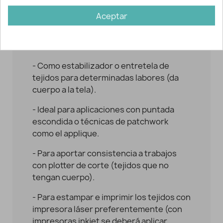
mayor facilidad al tejido. En tejidos con
Aceptar
mucha caída como gasas o sedas, te
ayudará a pasar el patrón al darle
estabilidad.
- Como estabilizador o entretela de
tejidos para determinadas labores (da
cuerpo a la tela).
- Ideal para aplicaciones con puntada
escondida o técnicas de patchwork
como el applique.
- Para aportar consistencia a trabajos
con plotter de corte (tejidos que no
tengan cuerpo).
- Para estampar e imprimir los tejidos con
impresora láser preferentemente (con
impresoras inkjet se deberá aplicar