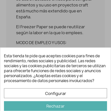
alimentos y su uso en proyectos craft
está mucho más extendido que en
España.
El Freezer Paper se puede reutilizar
según la labor en la que lo emplees.
MODO DE EMPLEO Y USOS:
- Para su uso en aplicaciones decorativas
Esta tienda te pide que aceptes cookies para fines de
dibuja el motivo que desees por el revés
rendimiento, redes sociales y publicidad. Las redes
del papel. Fíjalo con la plancha al tejido a
sociales y las cookies publicitarias de terceros se utilizan
temperatura media. Al pasar la plancha
para ofrecerte funciones de redes sociales y anuncios
personalizados. ¿Aceptas estas cookies y el
por su cara mate, la película de plástico
procesamiento de datos personales involucrados?
se adhiere a la tela (pudiéndose
despegar posteriormente de forma fácil
Configurar
y limpia). Recorta la figura y ya tendrás tu
aplicación lista para colocar o coser.
Rechazar
- Transferir patrones y pasarlos con