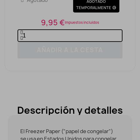
Agotado
AGOTADO
TEMPORALMENTE 😥
9,95 €
Impuestos incluidos
AÑADIR A LA CESTA
Descripción y detalles
El Freezer Paper ("papel de congelar")
se usa en Estados Unidos para congelar