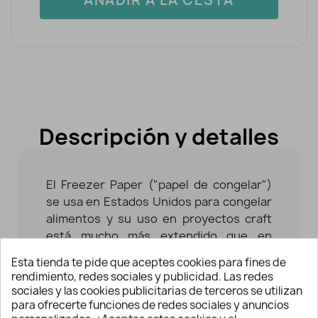
Descripción y detalles
El Freezer Paper ("papel de congelar")
se usa en Estados Unidos para congelar
alimentos y su uso en proyectos craft
está mucho más extendido que en
España.
Esta tienda te pide que aceptes cookies para fines de
rendimiento, redes sociales y publicidad. Las redes
El Freezer Paper se puede reutilizar
sociales y las cookies publicitarias de terceros se utilizan
según la labor en la que lo emplees.
para ofrecerte funciones de redes sociales y anuncios