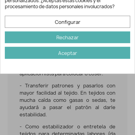
personalizados. ¿Aceptas estas cookies y el
MODO DE EMPLEO Y USOS:
procesamiento de datos personales involucrados?
- Para su uso en aplicaciones decorativas
Configurar
dibuja el motivo que desees por el revés
del papel. Fíjalo con la plancha al tejido a
temperatura media. Al pasar la plancha
Rechazar
por su cara mate, la película de plástico
se adhiere a la tela (pudiéndose
Aceptar
despegar posteriormente de forma fácil
y limpia). Recorta la figura y ya tendrás tu
aplicación lista para colocar o coser.
- Transferir patrones y pasarlos con
mayor facilidad al tejido. En tejidos con
mucha caída como gasas o sedas, te
ayudará a pasar el patrón al darle
estabilidad.
- Como estabilizador o entretela de
tejidos para determinadas labores (da