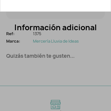
bajas (-15ºC aprox.) o muy altas (+60ºC).
Información adicional
Ref:
1375
Marca:
Mercería Lluvia de Ideas
Quizás también te gusten...