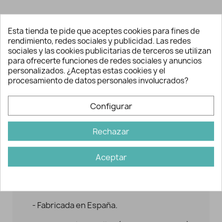
Descripción y detalles
Esta tienda te pide que aceptes cookies para fines de
rendimiento, redes sociales y publicidad. Las redes
sociales y las cookies publicitarias de terceros se utilizan
para ofrecerte funciones de redes sociales y anuncios
Divertida taza evolutiva con dibujo,
personalizados. ¿Aceptas estas cookies y el
personalizada con nombre.
procesamiento de datos personales involucrados?
Es un producto que se adapta al
Configurar
crecimiento del bebé.
Puede emplearse a modo de "biberón"
Rechazar
donde gracias a su tetina antigoteo de
plástico succionará el líquido. Retirando
Aceptar
la tapa se convierte en una práctica taza.
Características
- Fabricada en España.