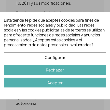
10/2011 y sus modificaciones.
El plato y el bol tienen un
borde
ergonómico
para ayudar al niño a tomar
Esta tienda te pide que aceptes cookies para fines de
los alimentos y comer casi solo.
rendimiento, redes sociales y publicidad. Las redes
sociales y las cookies publicitarias de terceros se utilizan
La
vajilla de melamina
se caracteriza
para ofrecerte funciones de redes sociales y anuncios
personalizados. ¿Aceptas estas cookies y el
porque sus elementos
procesamiento de datos personales involucrados?
son
ligeros
,
estables
y
muy resistentes,
por lo que evitamos que los niños puedan
Configurar
hacerse daño.
En muchas ocasiones la hora de la
Rechazar
comida con un bebé puede resultar
complicada y estresante. Por eso con
Aceptar
una
vajilla infantil
decorada le ayudamos
a despertar la curiosidad estimulando su
aprendizaje y fomentando su
autonomía.