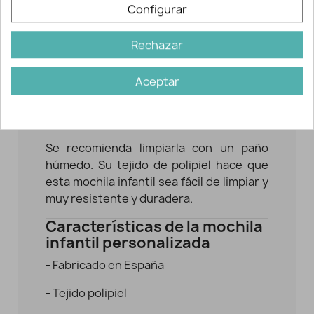
para llevar al cole como para uso diario,
Configurar
extraescolares y excursiones. Es una
mochila práctica, ligera, cómoda y con un
Rechazar
diseño muy bonito.
Aceptar
Si a tu peque le gusta la fantasía le
encantará esta mochila con su diseño de
un Superhéroe.
Se recomienda limpiarla con un paño
húmedo. Su tejido de polipiel hace que
esta mochila infantil sea fácil de limpiar y
muy resistente y duradera.
Características de la mochila
infantil personalizada
- Fabricado en España
- Tejido polipiel