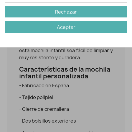
sirve tanto para llevar al cole como para
uso diario, extraescolares y excursiones.
Rechazar
Es una mochila práctica, ligera, cómoda y
con un diseño muy bonito.
Aceptar
Se recomienda limpiarla con un paño
húmedo. Su tejido de polipiel hace que
esta mochila infantil sea fácil de limpiar y
muy resistente y duradera.
Características de la mochila
infantil personalizada
- Fabricado en España
- Tejido polipiel
- Cierre de cremallera
- Dos bolsillos exteriores