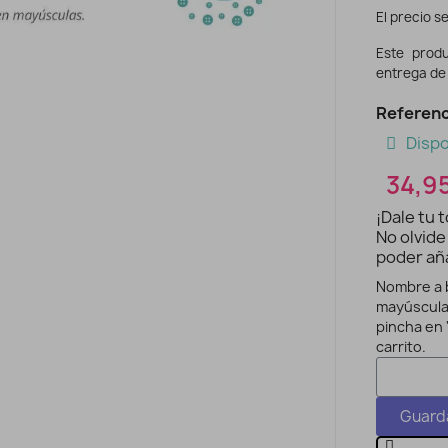
El precio se
Este prod
entrega de 
Referenc
Dispo
34,9
¡Dale tu 
No olvide
poder aña
Nombre a b
mayúsculas
pincha en 
carrito.
Guarda