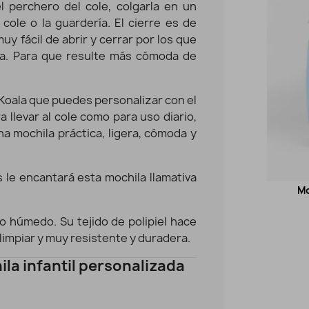
l perchero del cole, colgarla en un
 cole o la guardería. El cierre es de
uy fácil de abrir y cerrar por los que
ía. Para que resulte más cómoda de
Koala que puedes personalizar con el
 llevar al cole como para uso diario,
a mochila práctica, ligera, cómoda y
s le encantará esta mochila llamativa
Mochila Hada infantil personalizada
Mo
Vista rápida
34,94 €
o húmedo. Su tejido de polipiel hace
e limpiar y muy resistente y duradera.
ila infantil personalizada