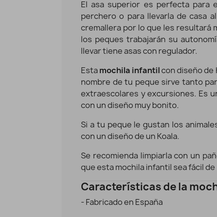
El asa superior es perfecta para e
perchero o para llevarla de casa al
cremallera por lo que les resultará m
los peques trabajarán su autonom
llevar tiene asas con regulador.
Esta
mochila infantil
con diseño de 
nombre de tu peque sirve tanto para
extraescolares y excursiones. Es un
con un diseño muy bonito.
Si a tu peque le gustan los animale
ochila infantil personalizada - Panda color azul
con un diseño de un Koala.
Vista rápida
34,94 €
Se recomienda limpiarla con un pañ
que esta mochila infantil sea fácil d
Características de la moch
- Fabricado en España