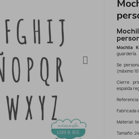
Moch
pers
Moch
person
Mochila K
guardería.
Se person
(máximo 10
Cierre pr
espalda reg
Referencia:
Fabricada 
Material: te
Tamaño: 24