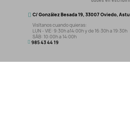
dudes en escribir
C/ González Besada 19, 33007 Oviedo, Astu
Visítanos cuando quieras:
LUN - VIE: 9:30h a14:00h y de 16:30h a 19:30h
SÁB: 10:00h a 14:00h
985 43 44 19
Aviso Legal
|
Polític