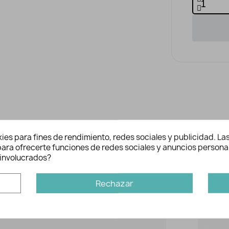
es
Inform
ies para fines de rendimiento, redes sociales y publicidad. Las
Ref:
n para ofrecerte funciones de redes sociales y anuncios persona
Marca:
involucrados?
ada
da
ligera que tiene un bolsillo principal
Quizás tam
Rechazar
 su botellita de agua, una muda o
cierta capacidad para mantener todos