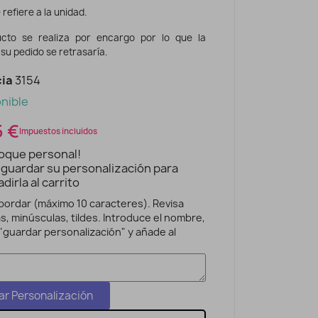
 refiere a la unidad.
ucto se realiza por encargo por lo que la
su pedido se retrasaría.
ia
3154
nible
5 €
Impuestos incluidos
toque personal!
 guardar su personalización para
dirla al carrito
ordar (máximo 10 caracteres). Revisa
, minúsculas, tildes. Introduce el nombre,
"guardar personalización" y añade al
r Personalización