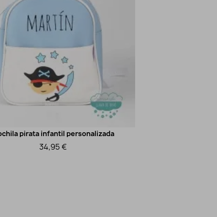
chila pirata infantil personalizada
Mochila infa
Vista rápida
34,95 €