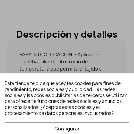
Descripción y detalles
PARA SU COLOCACIÓN: - Aplicar la
plancha caliente al máximo de
temperatura que permita el tejido o
prenda a customizar / arreglar. - No
aplicar vapor. Se recomienda interponer
Esta tienda te pide que aceptes cookies para fines de
rendimiento, redes sociales y publicidad. Las redes
un trapo de algodón sobre el parche para
sociales y las cookies publicitarias de terceros se utilizan
evitar mancharlo o quemarlo. - Ejerza
para ofrecerte funciones de redes sociales y anuncios
presión alrededor de unos 30 segundos.
personalizados. ¿Aceptas estas cookies y el
- Compruebe que los bordes del parche
procesamiento de datos personales involucrados?
se hayan fijado correctamente para
evitar que se despegue o en caso
Configurar
contrario, repita la operación. - El