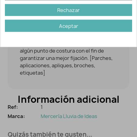
fabricante recomienda darle la vuelta a la
Rechazar
prenda y planchar la zona durante otros
30 segundos. - Dejar enfriar la prenda. No
Aceptar
es recomendable emplear lejías ni
secadora. En casos de uso y lavado
habituales de la prenda, puede realizar
algún punto de costura con el fin de
garantizar una mejor fijación. [Parches,
aplicaciones, apliques, broches,
etiquetas]
Información adicional
Ref:
1
Marca:
Mercería Lluvia de Ideas
Quizás también te gusten...