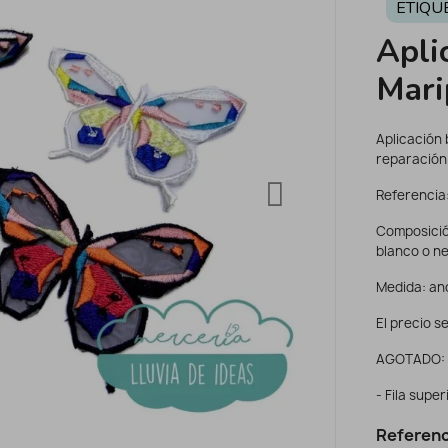
ETIQU
Apli
Mari
Aplicación
reparación
Referencia
Composició
blanco o ne
Medida: anc
El precio se
AGOTADO:
- Fila super
Referenc