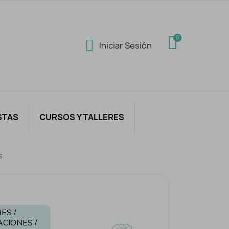
Iniciar Sesión
STAS
CURSOS Y TALLERES
s
ES /
ACIONES /