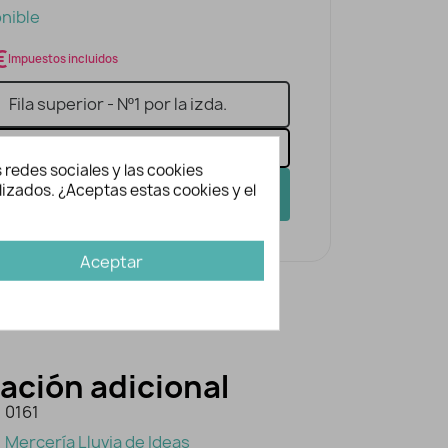
nible
€
Impuestos incluidos
 redes sociales y las cookies
lizados. ¿Aceptas estas cookies y el
AÑADIR A LA CESTA
Aceptar
ación adicional
0161
Mercería Lluvia de Ideas