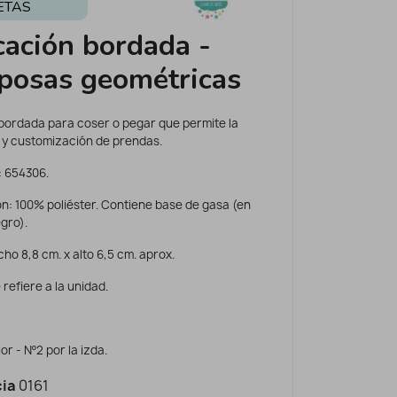
ETAS
cación bordada -
posas geométricas
 bordada para coser o pegar que permite la
 y customización de prendas.
: 654306.
n: 100% poliéster. Contiene base de gasa (en
gro).
ho 8,8 cm. x alto 6,5 cm. aprox.
 refiere a la unidad.
ior - Nº2 por la izda.
ia
0161