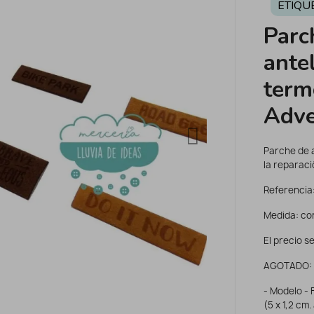
ETIQU
Parc
ante
term
Adve
Parche de 
la reparac
Referencia:
Medida: con
El precio se
AGOTADO:
- Modelo - 
(5 x 1,2 cm.