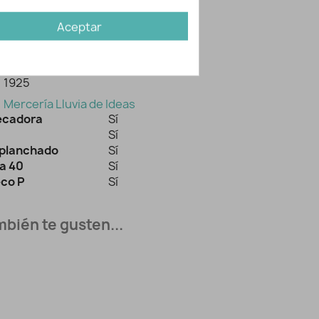
Aceptar
ación adicional
1925
Mercería Lluvia de Ideas
secadora
Sí
Sí
planchado
Sí
a 40
Sí
eco P
Sí
bién te gusten...