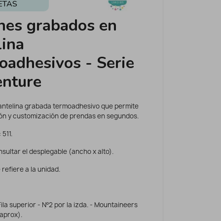
ETAS
hes grabados en
lina
oadhesivos - Serie
nture
antelina grabada termoadhesivo que permite
ión y customización de prendas en segundos.
 511.
sultar el desplegable (ancho x alto).
 refiere a la unidad.
Fila superior - Nº2 por la izda. - Mountaineers
 aprox).