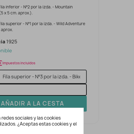
ila inferior - Nº2 por la izda. - Mountain
5 x 5 cm. aprox.).
ila superior - Nº1 por la izda. - Wild Adventure
. aprox.
ia
1925
nible
€
Impuestos incluidos
AÑADIR A LA CESTA
 redes sociales y las cookies
lizados. ¿Aceptas estas cookies y el