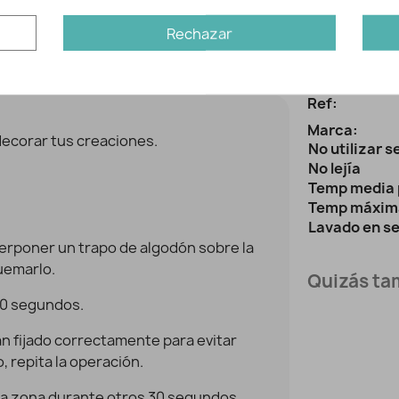
Rechazar
es
Inform
Ref:
Marca:
decorar tus creaciones.
No utilizar 
No lejía
Temp media 
Temp máxim
Lavado en s
terponer un trapo de algodón sobre la
uemarlo.
Quizás tam
30 segundos.
n fijado correctamente para evitar
 repita la operación.
r la zona durante otros 30 segundos.