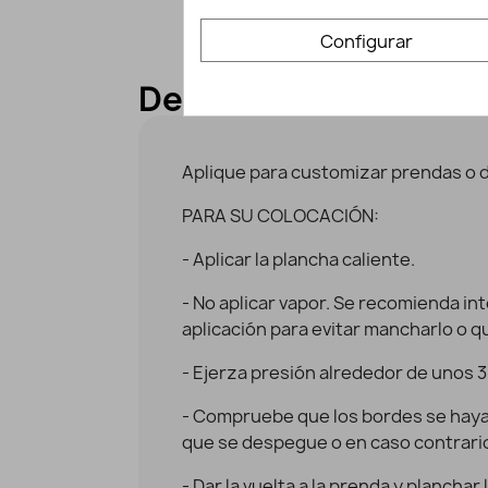
Configurar
Descripción y detall
Aplique para customizar prendas o 
PARA SU COLOCACIÓN:
- Aplicar la plancha caliente.
- No aplicar vapor. Se recomienda in
aplicación para evitar mancharlo o q
- Ejerza presión alrededor de unos 
- Compruebe que los bordes se haya
que se despegue o en caso contrario,
- Dar la vuelta a la prenda y plancha