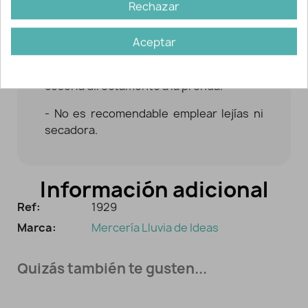
Rechazar
PARA SU COLOCACIÓN:
Aceptar
- Esta aplicación puede fijarse mediante
pegamento textil aunque se recomienda
coserla directamente a la prenda.
- No es recomendable emplear lejías ni
secadora.
Información adicional
Ref:
1929
Marca:
Mercería Lluvia de Ideas
Quizás también te gusten...