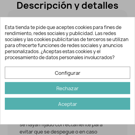
Descripción y detalles
PARA SU COLOCACIÓN:
Esta tienda te pide que aceptes cookies para fines de
rendimiento, redes sociales y publicidad. Las redes
- Aplicar la plancha caliente al máximo de
sociales y las cookies publicitarias de terceros se utilizan
temperatura que permita el tejido o
para ofrecerte funciones de redes sociales y anuncios
personalizados. ¿Aceptas estas cookies y el
prenda a customizar / arreglar.
procesamiento de datos personales involucrados?
- No aplicar vapor. Se recomienda
interponer un trapo de algodón sobre el
Configurar
parche para evitar mancharlo o
quemarlo.
Rechazar
- Ejerza presión alrededor de unos 30
Aceptar
segundos.
- Compruebe que los bordes del parche
se hayan fijado correctamente para
evitar que se despegue o en caso