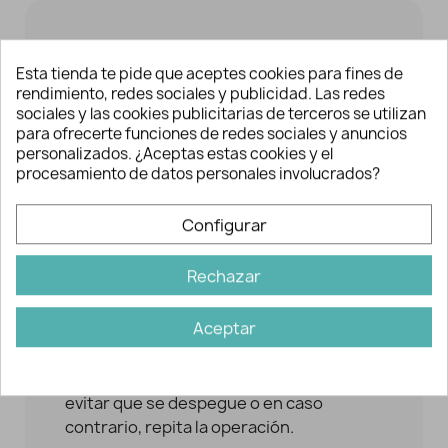
PARA SU COLOCACIÓN:
Esta tienda te pide que aceptes cookies para fines de
- Aplicar la plancha caliente al máximo de
rendimiento, redes sociales y publicidad. Las redes
sociales y las cookies publicitarias de terceros se utilizan
temperatura que permita el tejido o
para ofrecerte funciones de redes sociales y anuncios
prenda a customizar / arreglar.
personalizados. ¿Aceptas estas cookies y el
procesamiento de datos personales involucrados?
- No aplicar vapor. Se recomienda
interponer un trapo de algodón sobre el
Configurar
parche para evitar mancharlo o
quemarlo.
Rechazar
- Ejerza presión alrededor de unos 30
segundos.
Aceptar
- Compruebe que los bordes del parche
se hayan fijado correctamente para
evitar que se despegue o en caso
contrario, repita la operación.