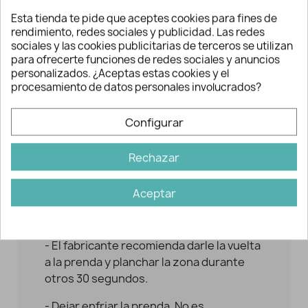
temperatura que permita el tejido o
Esta tienda te pide que aceptes cookies para fines de
prenda a customizar / arreglar.
rendimiento, redes sociales y publicidad. Las redes
sociales y las cookies publicitarias de terceros se utilizan
- No aplicar vapor. Se recomienda
para ofrecerte funciones de redes sociales y anuncios
interponer un trapo de algodón sobre el
personalizados. ¿Aceptas estas cookies y el
parche para evitar mancharlo o
procesamiento de datos personales involucrados?
quemarlo.
Configurar
- Ejerza presión alrededor de unos 30
segundos.
Rechazar
- Compruebe que los bordes del parche
se hayan fijado correctamente para
Aceptar
evitar que se despegue o en caso
contrario, repita la operación.
- El fabricante recomienda darle la vuelta
a la prenda y planchar la zona durante
otros 30 segundos.
- Dejar enfriar la prenda. No es