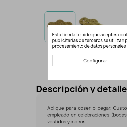
Esta tienda te pide que aceptes cook
publicitarias de terceros se utiliza
procesamiento de datos personales 
Configurar
Descripción y detall
Aplique para coser o pegar. Cust
empleado en celebraciones (bodas,
vestidos y monos