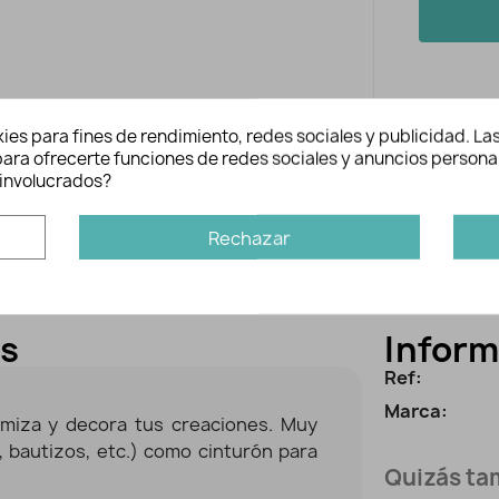
ies para fines de rendimiento, redes sociales y publicidad. Las
n para ofrecerte funciones de redes sociales y anuncios persona
involucrados?
Rechazar
es
Inform
Ref:
Marca:
omiza y decora tus creaciones. Muy
 bautizos, etc.) como cinturón para
Quizás tam