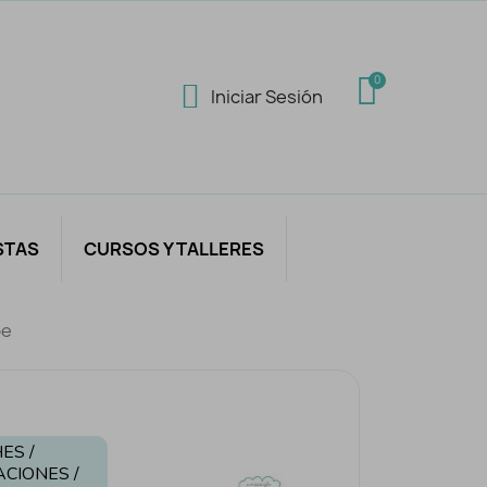
Iniciar Sesión
STAS
CURSOS Y TALLERES
be
ES /
ACIONES /