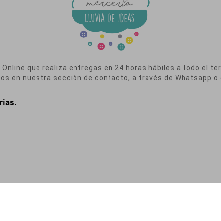
nline que realiza entregas en 24 horas hábiles a todo el terr
nos en nuestra sección de contacto, a través de Whatsapp o 
rias.
a de Privacidad
|
Política de Cookies
|
Condiciones de Contratación
|