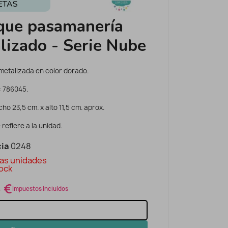
ETAS
que pasamanería
lizado - Serie Nube
metalizada en color dorado.
: 786045.
ho 23,5 cm. x alto 11,5 cm. aprox.
 refiere a la unidad.
ia
0248
as unidades
ock
 €
Impuestos incluidos