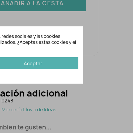
AÑADIR A LA CESTA
 redes sociales y las cookies
lizados. ¿Aceptas estas cookies y el
Aceptar
ación adicional
0248
Mercería Lluvia de Ideas
bién te gusten...