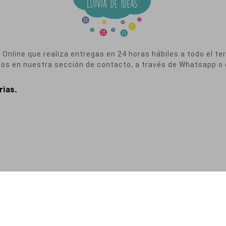
nline que realiza entregas en 24 horas hábiles a todo el terr
nos en nuestra sección de contacto, a través de Whatsapp o 
rias.
a de Privacidad
|
Política de Cookies
|
Condiciones de Contratación
|