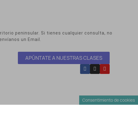
itorio peninsular. Si tienes cualquier consulta, no
envíanos un Email.
APÚNTATE A NUESTRAS CLASES
Consentimiento de cookies
Envíos y Devoluciones