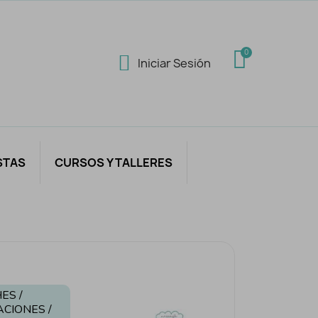
Iniciar Sesión
STAS
CURSOS Y TALLERES
ES /
ACIONES /