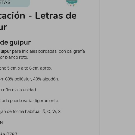
ETAS
cación - Letras de
ur
 de guipur
guipur
para iniciales bordadas, con caligrafía
lor blanco roto.
ho 5 cm. x alto 6 cm. aprox.
n: 60% poliéster, 40% algodón.
 refiere a la unidad.
ntada puede variar ligeramente.
jan de forma habitual: Ñ, Q, W, X.
 N
ia
0787