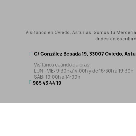
Visítanos en Oviedo, Asturias. Somos tu Mercería O
dudes en escribir
C/ González Besada 19, 33007 Oviedo, Astu
Visítanos cuando quieras:
LUN - VIE: 9:30h a14:00h y de 16:30h a 19:30h
SÁB: 10:00h a 14:00h
985 43 44 19
Aviso Legal
|
Polític