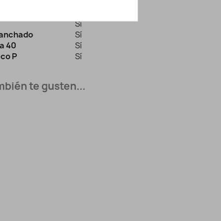
Mercería Lluvia de Ideas
secadora
Sí
Sí
lanchado
Sí
a 40
Sí
eco P
Sí
bién te gusten...