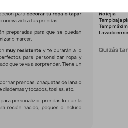
Marca:
sonalizar tus prendas
No utilizar 
opción para
decorar tu ropa o tapar
No lejía
Temp baja p
a nueva vida a tus prendas.
Temp máxim
stán preparadas para que se puedan
Lavado en s
mizar o marcar.
Quizás tam
son
muy resistente
y te durarán a lo
perfectos para personalizar ropa y
do que te va a sorprender. Tiene un
 adornar prendas, chaquetas de lana o
e diademas y tocados, toallas, etc.
 para personalizar prendas lo que la
ara recién nacido, peques o incluso