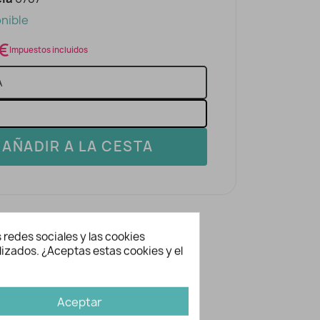
nible
 €
Impuestos incluidos
AÑADIR A LA CESTA
 redes sociales y las cookies
lizados. ¿Aceptas estas cookies y el
ación adicional
Aceptar
0787