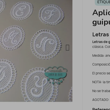
ETIQU
Apli
guip
Letras
Letras de 
clásica. Co
Medida: anc
Composició
El precio se
NOTA: la ti
No se traba
AGOTADO:
Referenc