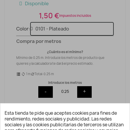
Disponible
1,50 €
Impuestos incluidos
Color
Compra por metros
¿Cuánto es el mínimo?
Mínimo de 0.25 m. Introduce los metros de producto que
quieres y la calculadora te dará el precio estimado.
1
m
Total:
0.25
m
dns
sync
Introduce los metros
-
+
0.38 €
Precio total :
Esta tienda te pide que aceptes cookies para fines de
rendimiento, redes sociales y publicidad. Las redes
sociales y las cookies publicitarias de terceros se utilizan