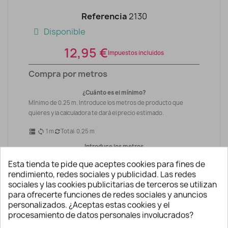
Referencia
2130
Disponible
12,95 €
Impuestos incluidos
Compra por metros
¿Cuánto es el mínimo?
Mínimo de 0.25 m. Introduce los metros de producto que
quieres y la calculadora te dará el precio estimado.
1
m
Total:
0.25
m
dns
sync
Introduce los metros
-
+
Esta tienda te pide que aceptes cookies para fines de
rendimiento, redes sociales y publicidad. Las redes
sociales y las cookies publicitarias de terceros se utilizan
3.24 €
para ofrecerte funciones de redes sociales y anuncios
Precio total :
personalizados. ¿Aceptas estas cookies y el
procesamiento de datos personales involucrados?