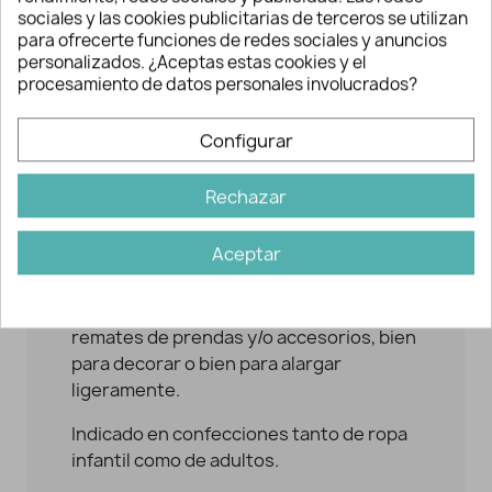
sociales y las cookies publicitarias de terceros se utilizan
AÑADIR A LA CESTA
para ofrecerte funciones de redes sociales y anuncios
personalizados. ¿Aceptas estas cookies y el
procesamiento de datos personales involucrados?
Configurar
Rechazar
Descripción y detalles
Aceptar
Esta gasa fruncida se suele emplear en
remates de prendas y/o accesorios, bien
para decorar o bien para alargar
ligeramente.
Indicado en confecciones tanto de ropa
infantil como de adultos.