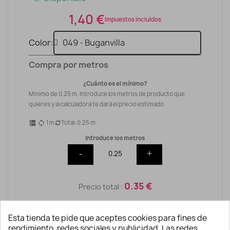
1,40 €
Impuestos incluidos
Color
Compra por metros
¿Cuánto es el mínimo?
Mínimo de 0.25 m. Introduce los metros de producto que
quieres y la calculadora te dará el precio estimado.
1
m
Total:
0.25
m
dns
sync
Introduce los metros
-
+
0.35 €
Precio total :
Esta tienda te pide que aceptes cookies para fines de
rendimiento, redes sociales y publicidad. Las redes