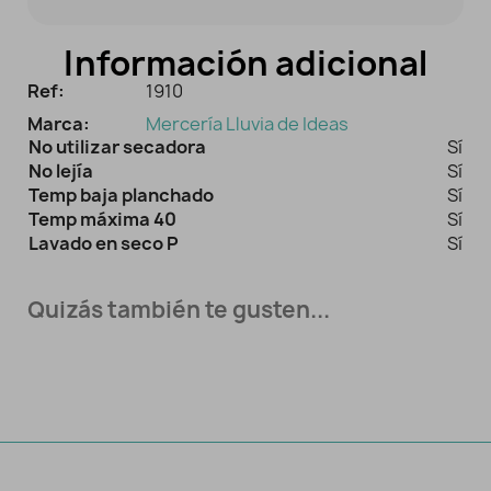
Información adicional
Ref:
1910
Marca:
Mercería Lluvia de Ideas
No utilizar secadora
Sí
No lejía
Sí
Temp baja planchado
Sí
Temp máxima 40
Sí
Lavado en seco P
Sí
Quizás también te gusten...