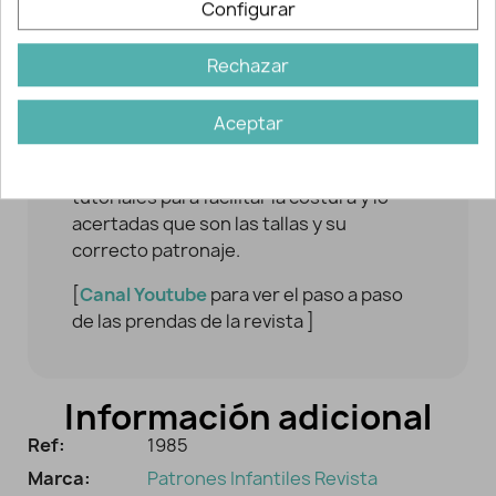
Configurar
5Esta revista para la confección de
prendas infantiles está consiguiendo
Rechazar
con cada edición más renombre.
Sus clientes destacan la claridad en la
Aceptar
explicación para confeccionar los
modelos, la ventaja de tener video-
tutoriales para facilitar la costura y lo
acertadas que son las tallas y su
correcto patronaje.
[
Canal Youtube
para ver el paso a paso
de las prendas de la revista ]
Información adicional
Ref:
1985
Marca:
Patrones Infantiles Revista