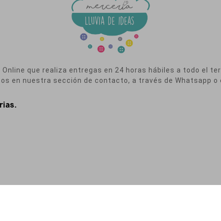
nline que realiza entregas en 24 horas hábiles a todo el terr
nos en nuestra sección de contacto, a través de Whatsapp o 
rias.
a de Privacidad
|
Política de Cookies
|
Condiciones de Contratación
|