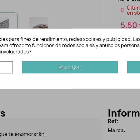
Últim
en st
5,50
ies para fines de rendimiento, redes sociales y publicidad. Las
n para ofrecerte funciones de redes sociales y anuncios persona
involucrados?
Rechazar
es
Inform
Ref:
Marca:
que te enamorarán.