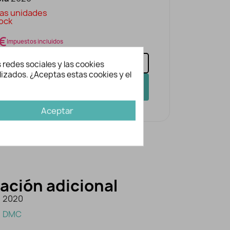
as unidades
ock
 €
Impuestos incluidos
 redes sociales y las cookies
lizados. ¿Aceptas estas cookies y el
AÑADIR A LA CESTA
Aceptar
ación adicional
2020
DMC