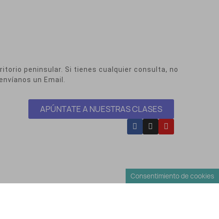
itorio peninsular. Si tienes cualquier consulta, no
envíanos un Email.
APÚNTATE A NUESTRAS CLASES
Consentimiento de cookies
Envíos y Devoluciones