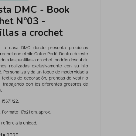
sta DMC - Book
het Nº03 -
illas a crochet
e la casa DMC donde presenta preciosos
rochet con el hilo Coton Perlé. Dentro de este
ado a las puntillas a crochet, podrás descubrir
nes realizadas exclusivamente con su hilo
é. Personaliza y da un toque de modernidad a
s textiles de decoración, prendas de vestir o
, trabajando con los diferentes grosores de
.
 15671/22.
. Formato: 17x21 cm. aprox.
 refiere a la unidad.
ia
2020