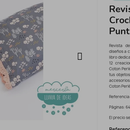
Revi
Croc
Punt
Revista d
diseños a c
libro dedic
12 creacio
Coton Perl
tus objeto
accesorios
Coton Perlé
Referencia:
Páginas: 64
El precio se
Referenc