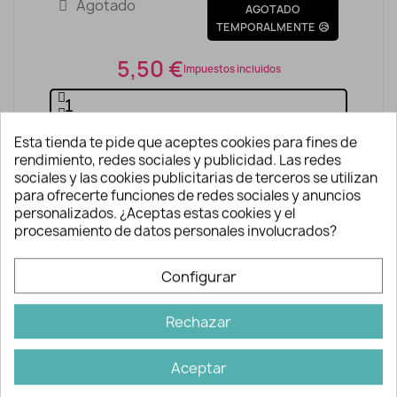
Agotado
AGOTADO
TEMPORALMENTE 😥
5,50 €
Impuestos incluidos
Esta tienda te pide que aceptes cookies para fines de
AÑADIR A LA CESTA
rendimiento, redes sociales y publicidad. Las redes
sociales y las cookies publicitarias de terceros se utilizan
para ofrecerte funciones de redes sociales y anuncios
personalizados. ¿Aceptas estas cookies y el
procesamiento de datos personales involucrados?
Configurar
Descripción y detalles
Rechazar
Aceptar
Descubre 12 creaciones diferentes que