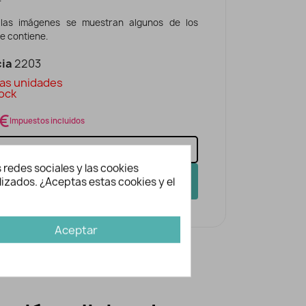
las imágenes se muestran algunos de los
e contiene.
ia
2203
as unidades
ock
 €
Impuestos incluidos
 redes sociales y las cookies
AÑADIR A LA CESTA
lizados. ¿Aceptas estas cookies y el
Aceptar