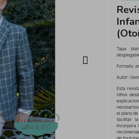
Revi
Infa
(Oto
Tapa bla
desplegabl
Formato: an
Autor: Gema
Esta revis
niños desd
explicaci
necesarios
el plano d
facilitar 
Incorpora 
recomendad
de Youtube